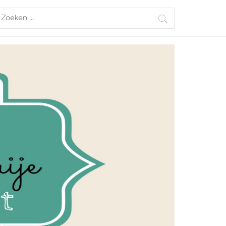
oeken
aar: