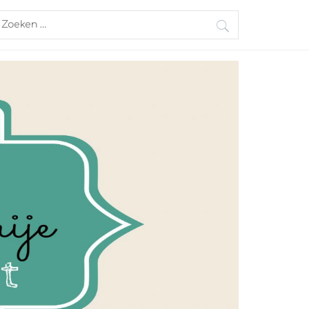
oeken
aar: