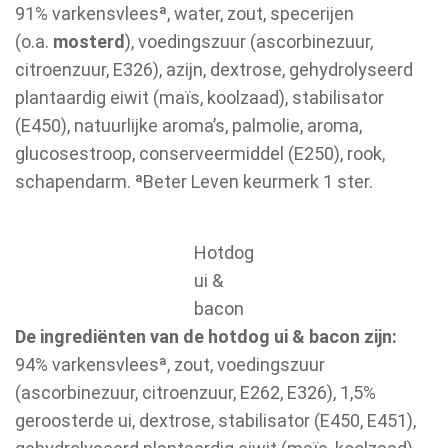
91% varkensvleesª, water, zout, specerijen
(o.a.
mosterd
), voedingszuur (ascorbinezuur,
citroenzuur, E326), azijn, dextrose, gehydrolyseerd
plantaardig eiwit (maïs, koolzaad), stabilisator
(E450), natuurlijke aroma’s, palmolie, aroma,
glucosestroop, conserveermiddel (E250), rook,
schapendarm. ªBeter Leven keurmerk 1 ster.
Hotdog
ui &
bacon
De ingrediënten van de hotdog ui & bacon zijn:
94% varkensvleesª, zout, voedingszuur
(ascorbinezuur, citroenzuur, E262, E326), 1,5%
geroosterde ui, dextrose, stabilisator (E450, E451),