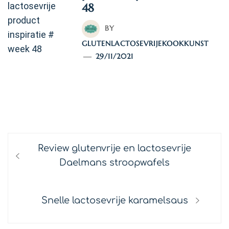
48
BY
GLUTENLACTOSEVRIJEKOOKKUNST
29/11/2021
TAGS:
GLUTENVRIJ
/
INSPIRATIE
/
LACTOSEVRIJ
/
PRODUCT TIPS
Bericht
Previous
Review glutenvrije en lactosevrije
navigatie
post:
Daelmans stroopwafels
Next
Snelle lactosevrije karamelsaus
post: