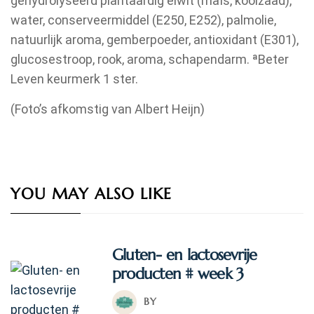
gehydrolyseerd plantaardig eiwit (maïs, koolzaad),
water, conserveermiddel (E250, E252), palmolie,
natuurlijk aroma, gemberpoeder, antioxidant (E301),
glucosestroop, rook, aroma, schapendarm. ªBeter
Leven keurmerk 1 ster.
(Foto’s afkomstig van Albert Heijn)
YOU MAY ALSO LIKE
Gluten- en lactosevrije
producten # week 3
BY