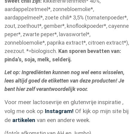
sweet chili zijn:
kikkererwtenmeel* 40%,
aardappelzetmeel*, zonnebloemolie*,
aardappelmeel*, zoete chili* 3,5% (tomatenpoeder*,
zout, zoethout*, gember*, knoflookpoeder*, cayenne
peper*, zwarte peper*, lavaswortel*,
zonnebloemolie*, paprika extract*, citroen extract*),
zeezout. *=biologisch.
Kan sporen bevatten van:
pinda’s, soja, melk, selderij.
Let op: Ingrediënten kunnen nog wel eens wisselen,
lees altijd goed de etiketten van deze producten! Je
bent hier zelf verantwoordelijk voor.
Voor meer lactosevrije en glutenvrije inspiratie ,
volg me ook op
Instagram!
Of kijk op mijn site bij
de
artikelen
van een andere week.
(foto’s afkomstig van AH en Jumbo)