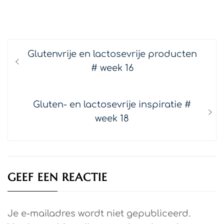
TAGS:
INSPIRATIE
/
PRODUCT TIPS
Bericht
Previous
Glutenvrije en lactosevrije producten
navigatie
post:
# week 16
Next
Gluten- en lactosevrije inspiratie #
post:
week 18
GEEF EEN REACTIE
Je e-mailadres wordt niet gepubliceerd.