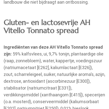
landbouw die niet bijdraagt aan ontbossing.
Gluten- en lactosevrije AH
Vitello Tonnato spread
Ingrediënten van deze AH Vitello Tonnato spread
zijn:
59% kalfsvlees, ui, 9,7% tonijn, plantaardige olie
(raap, zonnebloem), water, kappertje, voedingszuur
(natriumacetaat [E262], kaliumlactaat [E326]),
zout, scharreleigeel, suiker, natuurlijke aroma’s, azijn,
dextrose, antioxidant (ascorbinezuur [E300]),
stabilisator (natriumcitraat [E331]),
verdikkingsmiddel (xanthaangom [E415]), specerijen
(o.a. mosterd), conserveermiddel (kaliumsorbaat
[E202], natriumnitriet [E250]), 0,01% bieslook,