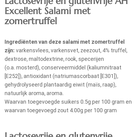
Lactosevrije en glutenvrije AH
Excellent Salami met
zomertruffel
Ingrediënten van deze salami met zomertruffel
zijn:
varkensvlees, varkensvet, zeezout, 4% truffel,
dextrose, maltodextrine, rook, specerijen
(o.a. mosterd), conserveermiddel (kaliumnitraat
[E252]), antioxidant (natriumascorbaat [E301]),
gehydrolyseerd plantaardig eiwit (maïs, raap),
natuurlijk aroma, aroma.
Waarvan toegevoegde suikers 0.5g per 100 gram en
waarvan toegevoegd zout 4.00g per 100 gram
Lactosevrije en glutenvrije