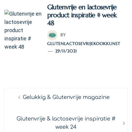
Glutenvrije en lactosevrije
product inspiratie # week
48
BY
GLUTENLACTOSEVRIJEKOOKKUNST
29/11/2021
TAGS:
INSPIRATIE
/
PRODUCT TIPS
Bericht
Previous
Gelukkig & Glutenvrije magazine
navigatie
post:
Next
Glutenvrije & lactosevrije inspiratie #
post:
week 24