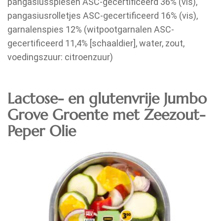
pangasiusspiesen ASC-gecertificeerd 36% (vis),
pangasiusrolletjes ASC-gecertificeerd 16% (vis),
garnalenspies 12% (witpootgarnalen ASC-
gecertificeerd 11,4% [schaaldier], water, zout,
voedingszuur: citroenzuur)
Lactose- en glutenvrije
Jumbo
Grove Groente met Zeezout-
Peper Olie