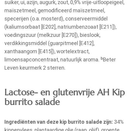
suiker, ui, azijn, augurk, zout, 0,9% vrije-uitloopeigeel,
maïszetmeel, gemodificeerd maïszetmeel,
specerijen (o.a. mosterd), conserveermiddel
(kaliumsorbaat [E202], natriumbenzoaat [E211]),
voedingszuur (melkzuur [E270]), bieslook,
verdikkingsmiddel (guarpitmeel [E412],
xanthaangom [E415]), wortelextract,
limoensapconcentraat, natuurlijk aroma. ᵇBeter
Leven keurmerk 2 sterren.
Lactose- en glutenvrije AH Kip
burrito salade
Ingrediënten van deze kip burrito salade zijn:
34%
kippenvlees, plantaardige olie (raap, olijf), groente