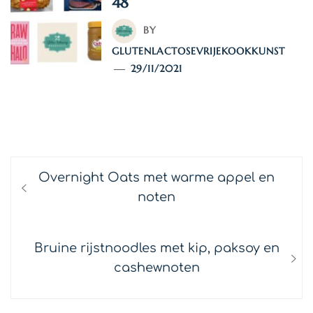
48
BY
GLUTENLACTOSEVRIJEKOOKKUNST
29/11/2021
TAGS:
INSPIRATIE
/
PRODUCT REVIEWS
Bericht
Previous
Overnight Oats met warme appel en
navigatie
post:
noten
Next
Bruine rijstnoodles met kip, paksoy en
post:
cashewnoten