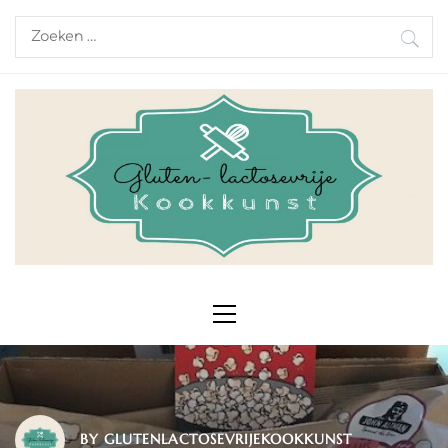
Skip
Zoeken
to
naar:
content
Primary
Menu
BY
GLUTENLACTOSEVRIJEKOOKKUNST