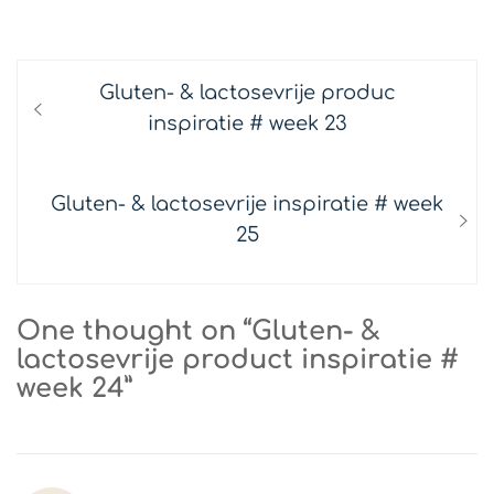
TAGS:
INSPIRATIE
/
PRODUCT TIPS
Bericht
Previous
Gluten- & lactosevrije produc
navigatie
post:
inspiratie # week 23
Next
Gluten- & lactosevrije inspiratie # week
post:
25
One thought on “Gluten- &
lactosevrije product inspiratie #
week 24”