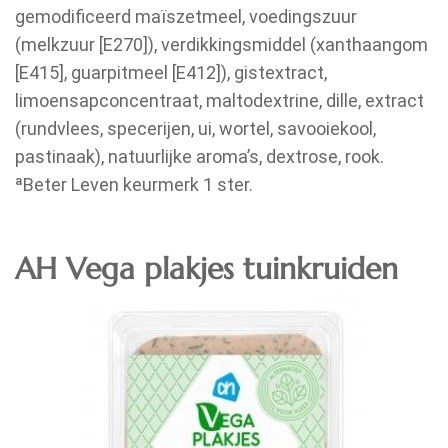
gemodificeerd maïszetmeel, voedingszuur
(melkzuur [E270]), verdikkingsmiddel (xanthaangom
[E415], guarpitmeel [E412]), gistextract,
limoensapconcentraat, maltodextrine, dille, extract
(rundvlees, specerijen, ui, wortel, savooiekool,
pastinaak), natuurlijke aroma’s, dextrose, rook.
ªBeter Leven keurmerk 1 ster.
AH Vega plakjes tuinkruiden