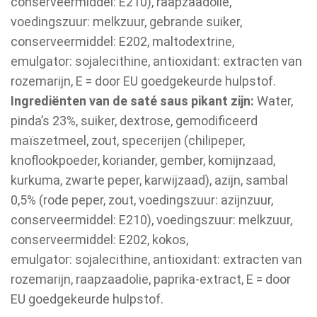
conserveermiddel: E210), raapzaadolie,
voedingszuur: melkzuur, gebrande suiker,
conserveermiddel: E202, maltodextrine,
emulgator: sojalecithine, antioxidant: extracten van
rozemarijn, E = door EU goedgekeurde hulpstof.
Ingrediënten van de saté saus pikant zijn:
Water,
pinda’s 23%, suiker, dextrose, gemodificeerd
maïszetmeel, zout, specerijen (chilipeper,
knoflookpoeder, koriander, gember, komijnzaad,
kurkuma, zwarte peper, karwijzaad), azijn, sambal
0,5% (rode peper, zout, voedingszuur: azijnzuur,
conserveermiddel: E210), voedingszuur: melkzuur,
conserveermiddel: E202, kokos,
emulgator: sojalecithine, antioxidant: extracten van
rozemarijn, raapzaadolie, paprika-extract, E = door
EU goedgekeurde hulpstof.