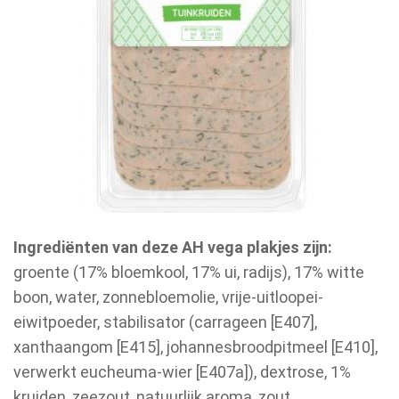
Ingrediënten van deze AH vega plakjes zijn:
groente (17% bloemkool, 17% ui, radijs), 17% witte
boon, water, zonnebloemolie, vrije-uitloopei-
eiwitpoeder, stabilisator (carrageen [E407],
xanthaangom [E415], johannesbroodpitmeel [E410],
verwerkt eucheuma-wier [E407a]), dextrose, 1%
kruiden, zeezout, natuurlijk aroma, zout,