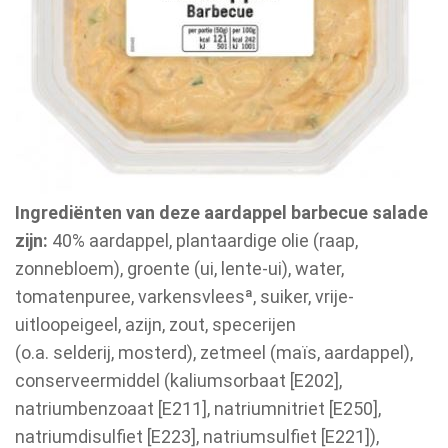
Ingrediënten van deze aardappel barbecue salade
zijn:
40% aardappel, plantaardige olie (raap,
zonnebloem), groente (ui, lente-ui), water,
tomatenpuree, varkensvleesª, suiker, vrije-
uitloopeigeel, azijn, zout, specerijen
(o.a. selderij, mosterd), zetmeel (maïs, aardappel),
conserveermiddel (kaliumsorbaat [E202],
natriumbenzoaat [E211], natriumnitriet [E250],
natriumdisulfiet [E223], natriumsulfiet [E221]),