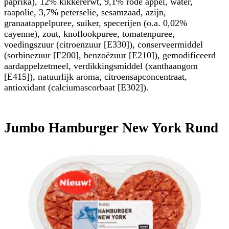
paprika), 12% kikkererwt, 9,1% rode appel, water,
raapolie, 3,7% peterselie, sesamzaad, azijn,
granaatappelpuree, suiker, specerijen (o.a. 0,02%
cayenne), zout, knoflookpuree, tomatenpuree,
voedingszuur (citroenzuur [E330]), conserveermiddel
(sorbinezuur [E200], benzoëzuur [E210]), gemodificeerd
aardappelzetmeel, verdikkingsmiddel (xanthaangom
[E415]), natuurlijk aroma, citroensapconcentraat,
antioxidant (calciumascorbaat [E302]).
Jumbo Hamburger New York Rund