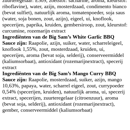
zuurteregelaar: E509, zoetstof: sacharine, aroma, kleurstof:
riboflavine), water, azijn, mosterdzaad, condimento bianco
(bevat sulfiet), natuurlijk aroma, tomatenpoeder, soja saus
(water, soja bonen, zout, azijn), eigeel, ui, knoflook,
specerijen, paprika, kruiden, gembersiroop, zout, kleurstof:
curcumine, rozemarijn extract
Ingrediënten van de Big Sam’s White Garlic BBQ
Sauce zijn:
Raapolie, azijn, suiker, water, scharreleigeel,
knoflook 1,55%, zout, mosterdzaad, kruiden, ui,
specerijen, aroma (bevat soja, selderij), conserveermiddel
(kaliumsorbaat), antioxidant (rozemarijnextract), specerij
extract
Ingrediënten van de Big Sam’s Mango Curry BBQ
Sauce zijn:
Raapolie, mosterdzaad, suiker, azijn, mango
10,63%, papaya, water, scharrel eigeel, zout, currypoeder
0,54% (specerijen, kruiden), natuurlijk aroma, ui, specerij
extract, specerijen, zuurteregelaar (citroenzuur), aroma
(bevat soja, selderij), antioxidant (rozemarijnextract),
gember, conserveermiddel (kaliumsorbaat)