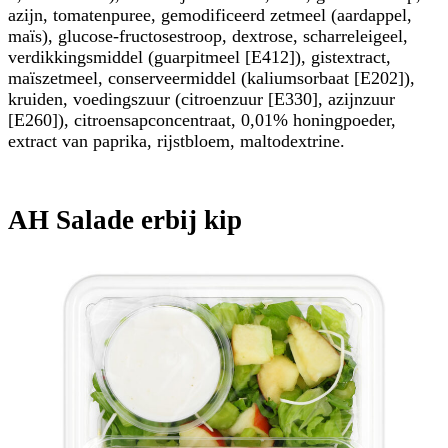
azijn, tomatenpuree, gemodificeerd zetmeel (aardappel,
maïs), glucose-fructosestroop, dextrose, scharreleigeel,
verdikkingsmiddel (guarpitmeel [E412]), gistextract,
maïszetmeel, conserveermiddel (kaliumsorbaat [E202]),
kruiden, voedingszuur (citroenzuur [E330], azijnzuur
[E260]), citroensapconcentraat, 0,01% honingpoeder,
extract van paprika, rijstbloem, maltodextrine.
AH Salade erbij kip