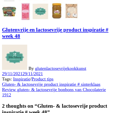
Glutenvrije en lactosevrije product inspiratie #
week 48
By
glutenlactosevrijekookkunst
29/11/2021
29/11/2021
Tags:
Inspiratie
/
Product tips
Bericht
Previous
Gluten- & lactosevrije product inspiratie # sinterklaas
post:
Next
Review gluten- & lactosevrije bonbons van Chocolaterie
navigatie
post:
1912
2 thoughts on “Gluten- & lactosevrije product
inspiratie # week 48”