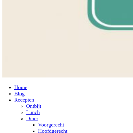
Primary
Home
Menu
Blog
Recepten
Ontbijt
Lunch
Diner
Voorgerecht
Hoofdgerecht