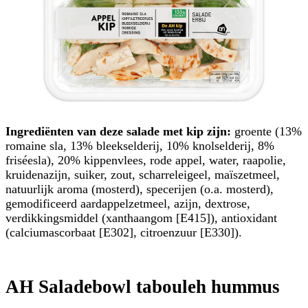
Ingrediënten van deze salade met kip zijn:
groente (13%
romaine sla, 13% bleekselderij, 10% knolselderij, 8%
friséesla), 20% kippenvlees, rode appel, water, raapolie,
kruidenazijn, suiker, zout, scharreleigeel, maïszetmeel,
natuurlijk aroma (mosterd), specerijen (o.a. mosterd),
gemodificeerd aardappelzetmeel, azijn, dextrose,
verdikkingsmiddel (xanthaangom [E415]), antioxidant
(calciumascorbaat [E302], citroenzuur [E330]).
AH Saladebowl tabouleh hummus