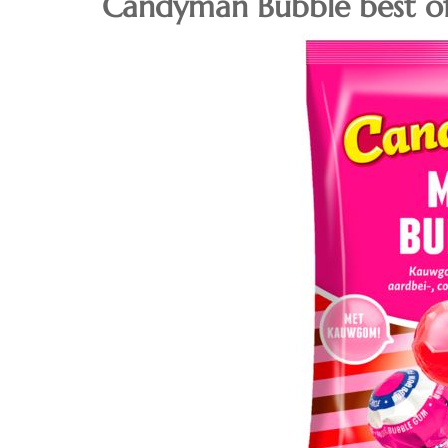
Candyman Bubble best o