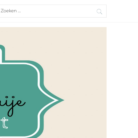
oeken
aar: