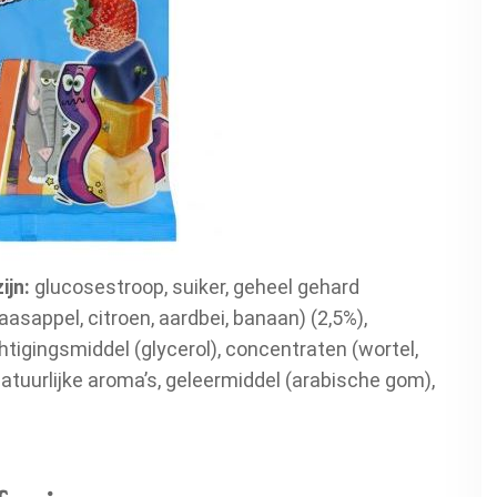
ijn:
glucosestroop, suiker, geheel gehard
asappel, citroen, aardbei, banaan) (2,5%),
htigingsmiddel (glycerol), concentraten (wortel,
, natuurlijke aroma’s, geleermiddel (arabische gom),