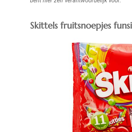
bent hier zelf verantwoordelijk voor.
Skittels fruitsnoepjes funs