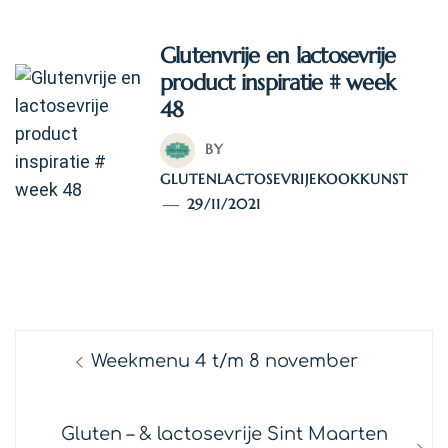
Glutenvrije en lactosevrije
product inspiratie # week
48
BY
GLUTENLACTOSEVRIJEKOOKKUNST
29/11/2021
TAGS:
INSPIRATIE
/
PRODUCT REVIEWS
Bericht
Previous
Weekmenu 4 t/m 8 november
navigatie
post:
Next
Gluten – & lactosevrije Sint Maarten