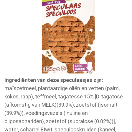
Ingrediënten van deze speculaasjes zijn:
maïszetmeel, plantaardige oliën en vetten (palm,
kokos, raap), teffmeel, tagatesse 15% [D-tagatose
(afkomstig van MELK)(39.9%), zoetstof (isomalt
(39.9%)), voedingsvezels (inuline en
oligosachariden), zoetstof (sucralose (0.02%))],
water, scharrel EIwit, speculooskruiden (kaneel,