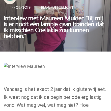
14/03/2019
BLOG
/
UITGELICHT
Interview met Maureen Mulder. “Bij mij
is er nooit een lampje gaan branden dat
ik misschien Coeliakie zou kunnen
hebben.”
Vandaag is het exact 2 jaar dat ik glutenvrij eet.
Ik weet nog dat ik de begin periode erg lastig
vond. Wat mag wel, wat mag niet? Hoe