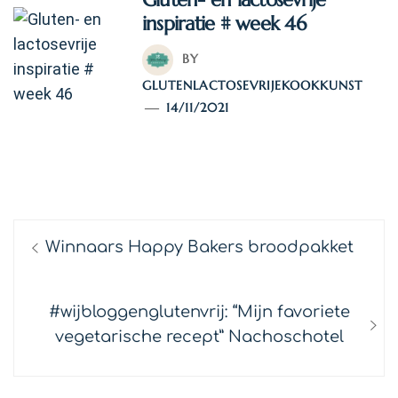
inspiratie # week 46
BY
GLUTENLACTOSEVRIJEKOOKKUNST
14/11/2021
TAGS:
BLOG
Bericht
Previous
Winnaars Happy Bakers broodpakket
navigatie
post:
Next
#wijbloggenglutenvrij: “Mijn favoriete
post:
vegetarische recept” Nachoschotel