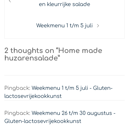
navigatie
post:
en kleurrijke salade
Next
Weekmenu 1 t/m 5 juli
post:
2 thoughts on “Home made
huzarensalade”
Pingback:
Weekmenu 1 t/m 5 juli - Gluten-
lactosevrijekookkunst
Pingback:
Weekmenu 26 t/m 30 augustus -
Gluten-lactosevrijekookkunst