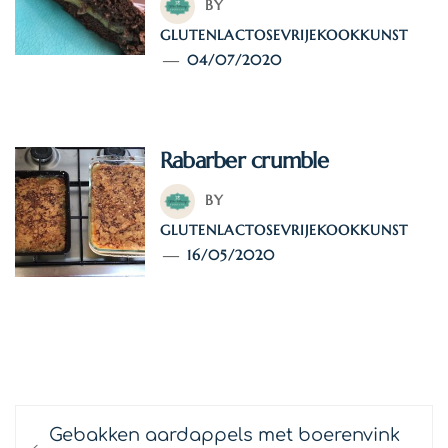
BY
GLUTENLACTOSEVRIJEKOOKKUNST
04/07/2020
Rabarber crumble
BY
GLUTENLACTOSEVRIJEKOOKKUNST
16/05/2020
TAGS:
BIJGERECHT
/
HOOFDGERECHT
/
RECEPTEN
Bericht
Previous
Gebakken aardappels met boerenvink