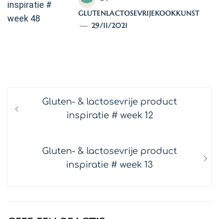
GLUTENLACTOSEVRIJEKOOKKUNST
29/11/2021
TAGS:
INSPIRATIE
/
PRODUCT REVIEWS
Bericht
Previous
Gluten- & lactosevrije product
navigatie
post:
inspiratie # week 12
Next
Gluten- & lactosevrije product
post:
inspiratie # week 13