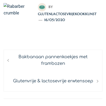
BY
GLUTENLACTOSEVRIJEKOOKKUNST
16/05/2020
TAGS:
DINER
/
RECEPTEN
Bericht
Previous
Bakbanaan pannenkoekjes met
navigatie
post:
frambozen
Next
Glutenvrije & lactosevrije erwtensoep
post: