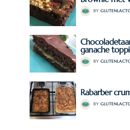
BY
GLUTENLACTO
Chocoladetaar
ganache topp
BY
GLUTENLACTO
Rabarber cru
BY
GLUTENLACTO