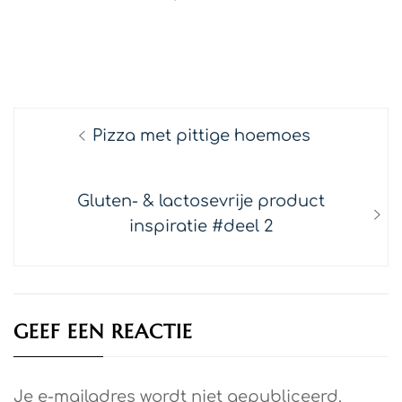
TAGS:
INSPIRATIE
/
WEEKMENU
Bericht
Previous
Pizza met pittige hoemoes
navigatie
post:
Next
Gluten- & lactosevrije product
post:
inspiratie #deel 2
GEEF EEN REACTIE
Je e-mailadres wordt niet gepubliceerd.