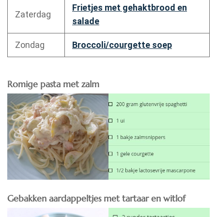
Frietjes met gehaktbrood en
Zaterdag
salade
Zondag
Broccoli/courgette soep
Romige pasta met zalm
Gebakken aardappeltjes met tartaar en witlof