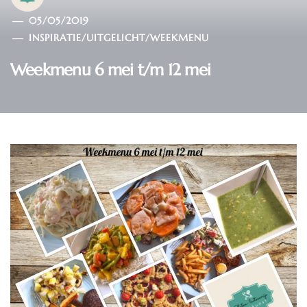
05/05/2019
INSPIRATIE
/
UITGELICHT
/
WEEKMENU
Weekmenu 6 mei t/m 12 mei