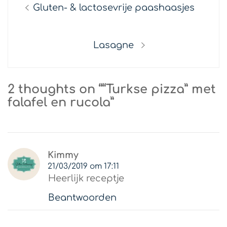
Previous
Gluten- & lactosevrije paashaasjes
navigatie
post:
Next
Lasagne
post:
2 thoughts on ““Turkse pizza” met
falafel en rucola”
Kimmy
21/03/2019 om 17:11
Heerlijk receptje
Beantwoorden