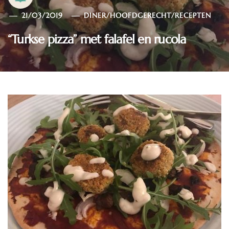
21/03/2019
DINER
/
HOOFDGERECHT
/
RECEPTEN
“Turkse pizza” met falafel en rucola